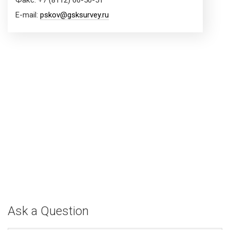
Факс: +7 (8112) 66-50-51
E-mail:
pskov@gsksurvey.ru
Ask a Question