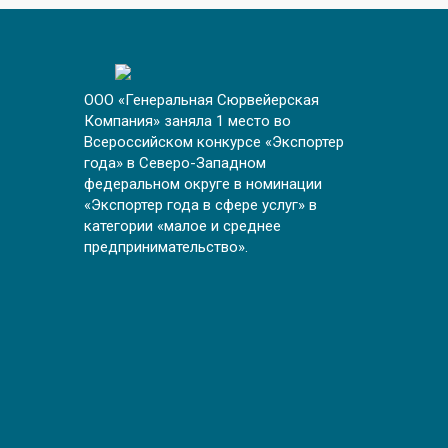
ООО «Генеральная Сюрвейерская
Компания» заняла 1 место во
Всероссийском конкурсе «Экспортер
года» в Северо-Западном
федеральном округе в номинации
«Экспортер года в сфере услуг» в
категории «малое и среднее
предпринимательство».