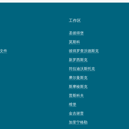
工作区
圣彼得堡
莫斯科
文件
彼得罗查沃德斯克
新罗西斯克
符拉迪沃斯托克
摩尔曼斯克
斯摩棱斯克
普斯科夫
维堡
金吉谢普
加里宁格勒