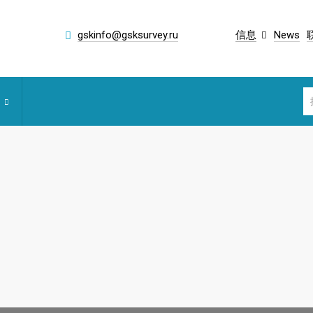
gskinfo@gsksurvey.ru
信息
News